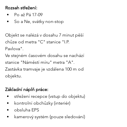
Rozsah střežení: 
Po až Pá 17-09
So a Ne, svátky non-stop 
Objekt se nalézá v dosahu 7 minut pěší 
chůze od metra "C" stanice "I.P. 
Pavlova".
Ve stejném časovém dosahu se nachází 
stanice "Náměstí míru" metra "A".
Zastávka tramvaje je vzdálena 100 m od 
objektu.
Základní náplň práce:
střežení recepce (vstup do objektu)
kontrolní obchůzky (interiér)
obsluha EPS
kamerový systém (pouze sledování)