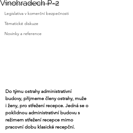
Vinohradech P-2
Novinky ze světa bezpečnosti
Legislativa v komerční bezpečnosti
Tématické diskuze
Novinky a reference
Do týmu ostrahy administrativní 
budovy, přijmeme členy ostrahy, muže 
i ženy, pro střežení recepce. Jedná se o 
poklidnou administrativní budovu s 
režimem střežení recepce mimo 
pracovní dobu klasické recepční. 