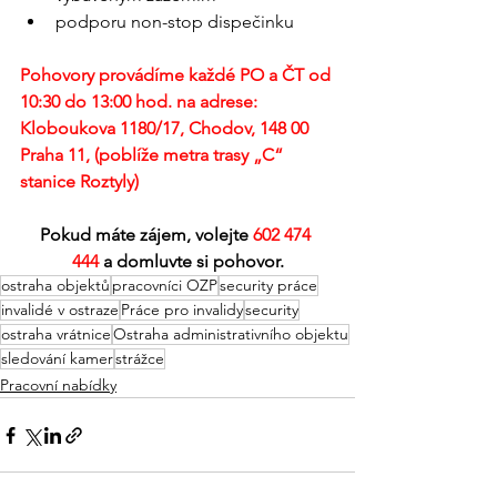
podporu non-stop dispečinku
Pohovory provádíme každé PO a ČT od 
10:30 do 13:00 hod. na adrese: 
Kloboukova 1180/17, Chodov, 148 00 
Praha 11, (poblíže metra trasy „C“ 
stanice Roztyly)
Pokud máte zájem, volejte 
602 474 
444
 a domluvte si pohovor.
ostraha objektů
pracovníci OZP
security práce
invalidé v ostraze
Práce pro invalidy
security
ostraha vrátnice
Ostraha administrativního objektu
sledování kamer
strážce
Pracovní nabídky