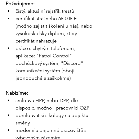
Požadujeme:
čistý, aktuální rejstřík trestů
certifikát strážného 68-008-E 
(možno zajistit školení u nás), nebo 
vysokoškolský diplom, který 
certifikát nahrazuje
práce s chytrým telefonem, 
aplikace: "Patrol Control" 
obchůzkový systém, "Discord" 
komunikační systém (obojí 
jednoduché a zaškolíme)
Nabízíme:
smlouvu HPP, nebo DPP, dle 
dispozic, možno i pracovníci OZP
domlouvat si s kolegy na objektu 
směny
moderní a příjemné pracoviště s 
vybaveným zázemím