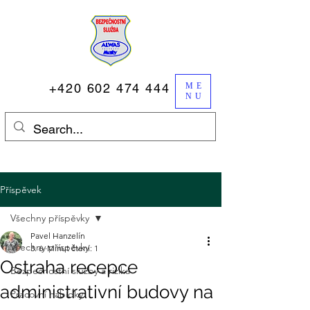
+420 602 474 444
ME
NU
Příspěvek
Všechny příspěvky
Pavel Hanzelín
Všechny příspěvky
3. 6.
Minut čtení: 1
Ostraha recepce
Bezpečnostní služby a rizika
administrativní budovy na
Pracovní nabídky