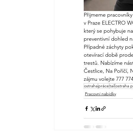
Přijmeme pracovníky 
v Praze ELECTRO WOR
který se pohybuje na
preventivní dohled 
Případné záchyty po
otevírací době prodej
trestů. Nabízíme nás
Čestlice, Na Poříčí,
zájmu volejte 777 774
ostraha
práce
tail
ostraha 
Pracovní nabídky