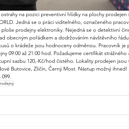
ostrahy na pozici preventivní hlídky na plochy prodejen 
LD. Jedná se o práci viditelného, označeného pracovn
 ploše prodejny elektroniky. Nejedná se o detektivní činn
nad obecným pořádkem a dodržováním návštěvního řádu 
kusů o krádeže jsou hodnoceny odměnou. Pracovník je p
ny 09:00 až 21:00 hod. Požadujeme certifikát strážného a 
tupní sazbu 120,-Kč/hod čistého. Lokality prodejen jsou v
 Nové Butovice, Zličín, Černý Most. Nástup možný ihned!
 099. 
prodejny