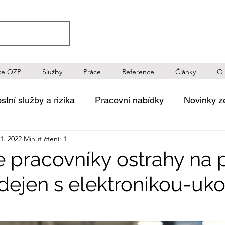
ce OZP
Služby
Práce
Reference
Články
O 
tní služby a rizika
Pracovní nabídky
Novinky z
11. 2022
Minut čtení: 1
ečnosti
Tématické diskuze
Novinky a reference
 pracovníky ostrahy na 
dejen s elektronikou-uk