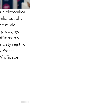
s elektronikou 
íka ostrahy, 
ost, ale 
prodejny. 
řítomen v 
čistý rejstřík 
 Praze: 
 V případě 