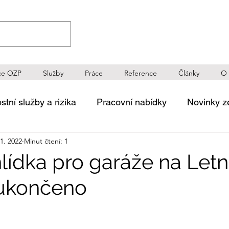
ce OZP
Služby
Práce
Reference
Články
O 
tní služby a rizika
Pracovní nabídky
Novinky z
11. 2022
Minut čtení: 1
ečnosti
Tématické diskuze
Novinky a reference
hlídka pro garáže na Let
-ukončeno