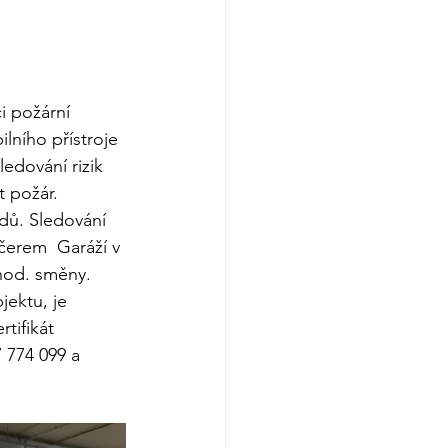
i požární 
ního přístroje 
edování rizik 
 požár. 
dů. Sledování 
čerem  Garáží v 
hod. směny. 
ektu, je 
tifikát 
7 774 099 a 