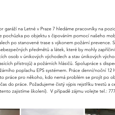
 garáží na Letné v Praze 7 hledáme pracovníky na pozic
je pochůzka po objektu s čipováním pomocí našeho mobil
valech po stanovené trase s výkonem požární prevence. Sl
ebezpečných předmětů a látek, které by mohly zapříčinit
ích osob v únikových východech a stav únikových výcho
sících přístrojů) a požárních hlásičů. Spolupráce s dispe
ožárního poplachu EPS systémem. Práce denní/noční 12 
 to práce pro někoho, kdo nemá problém se projít po obj
s do práce. Požadujeme čistý výpis rejstříku trestů a cer
ento zajistíme školení).  V případě zájmu volejte tel.: 77
 