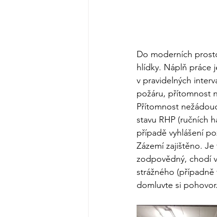
Do moderních prostor
hlídky. Náplň práce 
v pravidelných inter
požáru, přítomnost n
Přítomnost nežádouc
stavu RHP (ručních ha
případě vyhlášení p
Zázemí zajištěno. Je
zodpovědný, chodí vča
strážného (případně t
domluvte si pohovor.