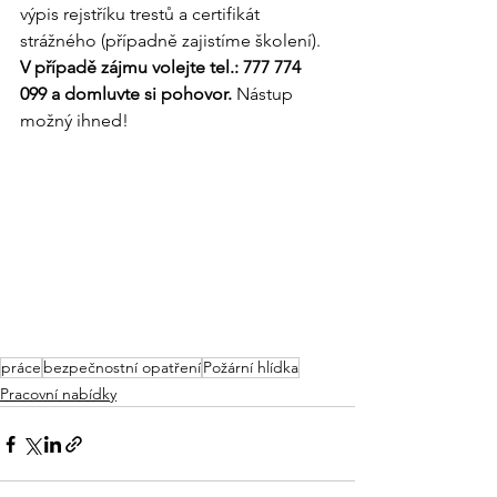
výpis rejstříku trestů a certifikát 
strážného (případně zajistíme školení).  
V případě zájmu volejte tel.: 777 774 
099 a domluvte si pohovor.
 Nástup 
možný ihned!
práce
bezpečnostní opatření
Požární hlídka
Pracovní nabídky