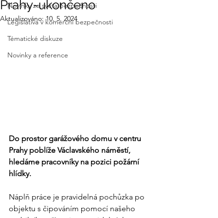
Prahy-ukončeno
Novinky ze světa bezpečnosti
Aktualizováno:
10. 5. 2024
Legislativa v komerční bezpečnosti
Tématické diskuze
Novinky a reference
Do prostor garážového domu v centru 
Prahy poblíže Václavského náměstí, 
hledáme pracovníky na pozici požární 
hlídky. 
Náplň práce je pravidelná pochůzka po 
objektu s čipováním pomocí našeho 