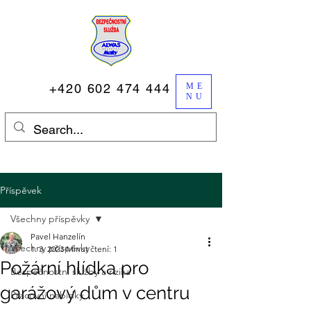
+420 602 474 444
ME
NU
Příspěvek
Všechny příspěvky
Pavel Hanzelín
Všechny příspěvky
1. 3. 2023
Minut čtení: 1
Požární hlídka pro
Bezpečnostní služby a rizika
garážový dům v centru
Pracovní nabídky