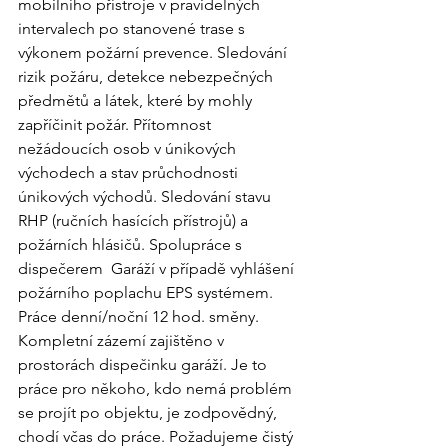
mobilního přístroje v pravidelných 
intervalech po stanovené trase s 
výkonem požární prevence. Sledování 
rizik požáru, detekce nebezpečných 
předmětů a látek, které by mohly 
zapříčinit požár. Přítomnost 
nežádoucích osob v únikových 
východech a stav průchodnosti 
únikových východů. Sledování stavu 
RHP (ručních hasících přístrojů) a 
požárních hlásičů. Spolupráce s 
dispečerem  Garáží v případě vyhlášení 
požárního poplachu EPS systémem. 
Práce denní/noční 12 hod. směny. 
Kompletní zázemí zajištěno v 
prostorách dispečinku garáží. Je to 
práce pro někoho, kdo nemá problém 
se projít po objektu, je zodpovědný, 
chodí včas do práce. Požadujeme čistý 