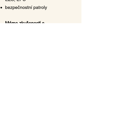
bezpečnostní patroly
Máme zkušenosti s
bezpečnostními analýzami objektů
typu: obchodní centra,
administrativní budovy, bytové
objekty a garáže, průmyslové
areály atd.​ Naši stálí klienti mohou
po dohodě s námi obdržet každý
rok výroční zprávu o zabezpečení
objektu a bezpečnostních
incidentech a událostech.