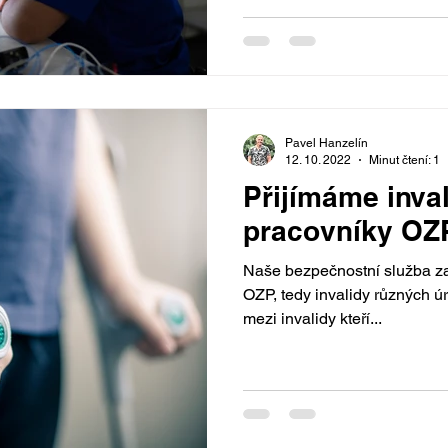
Pavel Hanzelín
12. 10. 2022
Minut čtení: 1
Přijímáme inval
pracovníky OZ
Naše bezpečnostní služba z
OZP, tedy invalidy různých úr
mezi invalidy kteří...