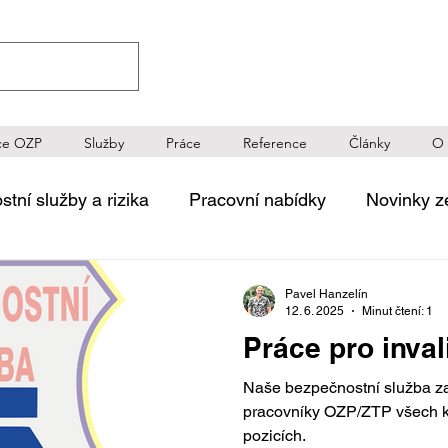
ce OZP
Služby
Práce
Reference
Články
O 
tní služby a rizika
Pracovní nabídky
Novinky z
ečnosti
Tématické diskuze
Novinky a reference
Pavel Hanzelín
12. 6. 2025
Minut čtení: 1
Práce pro inval
Naše bezpečnostní služba za
pracovníky OZP/ZTP všech k
pozicích.