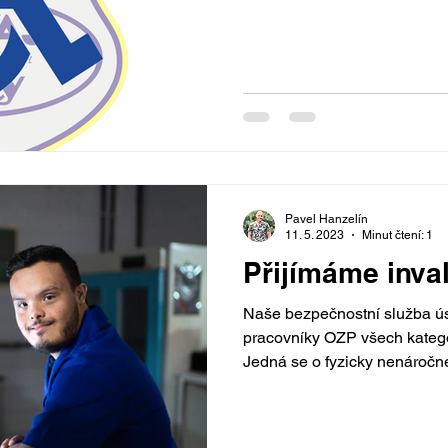
Pavel Hanzelín
11. 5. 2023
Minut čtení: 1
Přijímáme inva
Naše bezpečnostní služba ú
pracovníky OZP všech katego
Jedná se o fyzicky nenáročné