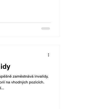
lidy
spěšně zaměstnává invalidy,
rií na vhodných pozicích.
...