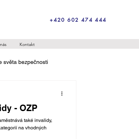
+420 602 474 444
nás
Kontakt
e světa bezpečnosti
idy - OZP
městnává také invalidy,
ategorií na vhodných